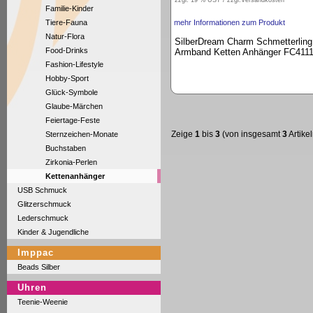
zzgl. 19 % UST / zzgl.
Versandkosten
Familie-Kinder
Tiere-Fauna
mehr Informationen zum Produkt
Natur-Flora
SilberDream Charm Schmetterling
Food-Drinks
Armband Ketten Anhänger FC411
Fashion-Lifestyle
Hobby-Sport
Glück-Symbole
Glaube-Märchen
Feiertage-Feste
Zeige
1
bis
3
(von insgesamt
3
Artikel
Sternzeichen-Monate
Buchstaben
Zirkonia-Perlen
Kettenanhänger
USB Schmuck
Glitzerschmuck
Lederschmuck
Kinder & Jugendliche
Imppac
Beads Silber
Uhren
Teenie-Weenie