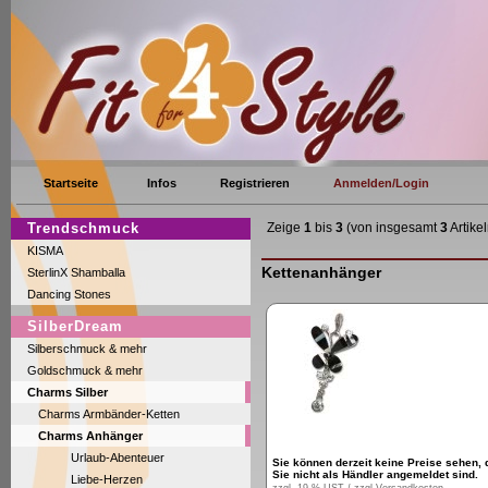
Startseite
Infos
Registrieren
Anmelden/Login
Trendschmuck
Zeige
1
bis
3
(von insgesamt
3
Artikel
KISMA
Kettenanhänger
SterlinX Shamballa
Dancing Stones
SilberDream
Silberschmuck & mehr
Goldschmuck & mehr
Charms Silber
Charms Armbänder-Ketten
Charms Anhänger
Urlaub-Abenteuer
Sie können derzeit keine Preise sehen, 
Sie nicht als Händler angemeldet sind.
Liebe-Herzen