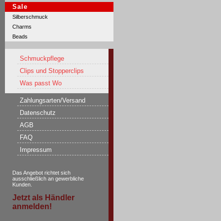
Sale
Silberschmuck
Charms
Beads
Schmuckpflege
Clips und Stopperclips
Was passt Wo
Zahlungsarten/Versand
Datenschutz
AGB
FAQ
Impressum
Das Angebot richtet sich
ausschließlich an gewerbliche
Kunden.
Jetzt als Händler
anmelden!