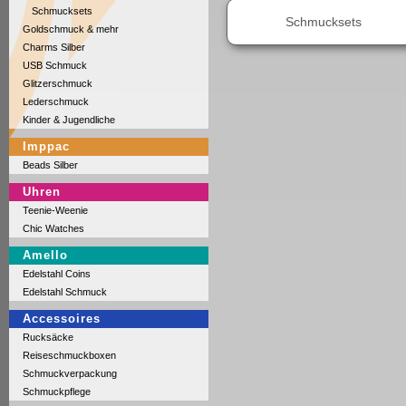
Schmucksets
Schmucksets
Goldschmuck & mehr
Charms Silber
USB Schmuck
Glitzerschmuck
Lederschmuck
Kinder & Jugendliche
Imppac
Beads Silber
Uhren
Teenie-Weenie
Chic Watches
Amello
Edelstahl Coins
Edelstahl Schmuck
Accessoires
Rucksäcke
Reiseschmuckboxen
Schmuckverpackung
Schmuckpflege