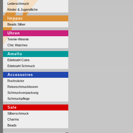
Lederschmuck
Kinder & Jugendliche
Imppac
Beads Silber
Uhren
Teenie-Weenie
Chic Watches
Amello
Edelstahl Coins
Edelstahl Schmuck
Accessoires
Rucksäcke
Reiseschmuckboxen
Schmuckverpackung
Schmuckpflege
Sale
Silberschmuck
Charms
Beads