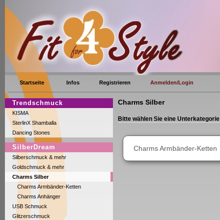
Startseite
Infos
Registrieren
Anmelden/Login
Charms Silber
Trendschmuck
KISMA
Bitte wählen Sie eine Unterkategorie
SterlinX Shamballa
Dancing Stones
SilberDream
Charms Armbänder-Ketten
Silberschmuck & mehr
Goldschmuck & mehr
Charms Silber
Charms Armbänder-Ketten
Charms Anhänger
USB Schmuck
Glitzerschmuck