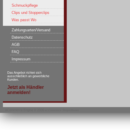
Schmuckpflege
Clips und Stopperclips
Was passt Wo
Zahlungsarten/Versand
Datenschutz
AGB
FAQ
Impressum
Das Angebot richtet sich
ausschließlich an gewerbliche
Kunden.
Jetzt als Händler
anmelden!
eCommerce Engine © 2006
xt:Commerce Shopsoftware