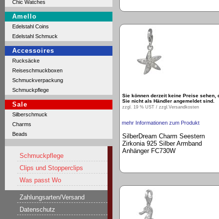
Chic Watches
Amello
Edelstahl Coins
Edelstahl Schmuck
Accessoires
Rucksäcke
Reiseschmuckboxen
Schmuckverpackung
Schmuckpflege
Sie können derzeit keine Preise sehen, 
Sie nicht als Händler angemeldet sind.
Sale
zzgl. 19 % UST / zzgl.
Versandkosten
Silberschmuck
mehr Informationen zum Produkt
Charms
Beads
SilberDream Charm Seestern
Zirkonia 925 Silber Armband
Anhänger FC730W
Schmuckpflege
Clips und Stopperclips
Was passt Wo
Zahlungsarten/Versand
Datenschutz