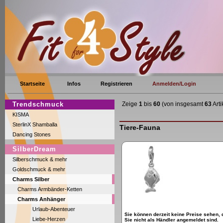
Startseite
Infos
Registrieren
Anmelden/Login
Trendschmuck
Zeige
1
bis
60
(von insgesamt
63
Arti
KISMA
SterlinX Shamballa
Tiere-Fauna
Dancing Stones
SilberDream
Silberschmuck & mehr
Goldschmuck & mehr
Charms Silber
Charms Armbänder-Ketten
Charms Anhänger
Urlaub-Abenteuer
Sie können derzeit keine Preise sehen, 
Liebe-Herzen
Sie nicht als Händler angemeldet sind.