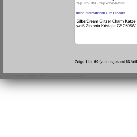
zzgl. 19 % UST / zzgl.
Versandkosten
mehr Informationen zum Produkt
SilberDream Glitzer Charm Katze
weiß Zirkonia Kristalle GSC506W
Zeige
1
bis
60
(von insgesamt
63
Arti
eCommerce Engine © 2006
xt:Commerce Shopsoftware