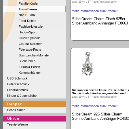
zzgl. 19 % UST / zzgl.
Versandkosten
Familie-Kinder
Tiere-Fauna
mehr Informationen zum Produkt
Natur-Flora
SilberDream Charm Fisch 925er
Food-Drinks
Silber Armband Anhänger FC866J
Fashion-Lifestyle
Hobby-Sport
Glück-Symbole
Glaube-Märchen
Feiertage-Feste
Sternzeichen-Monate
Buchstaben
Zirkonia-Perlen
Kettenanhänger
USB Schmuck
Glitzerschmuck
Lederschmuck
Sie können derzeit keine Preise sehen, 
Sie nicht als Händler angemeldet sind.
Kinder & Jugendliche
zzgl. 19 % UST / zzgl.
Versandkosten
Imppac
mehr Informationen zum Produkt
Beads Silber
SilberDream 925 Silber Charm
Spinne Armband Anhänger FC410
Uhren
Teenie-Weenie