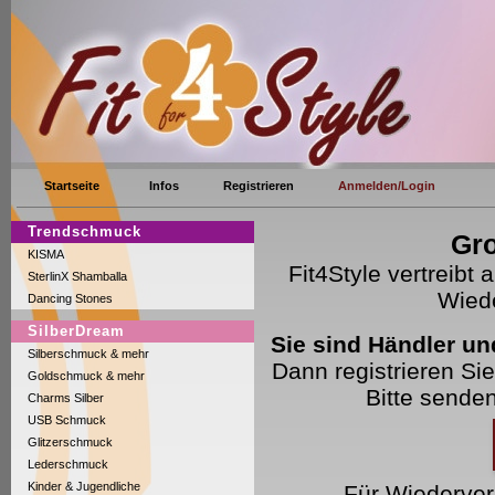
Startseite
Infos
Registrieren
Anmelden/Login
Trendschmuck
Gro
KISMA
Fit4Style vertreibt
SterlinX Shamballa
Wiede
Dancing Stones
SilberDream
Sie sind Händler un
Silberschmuck & mehr
Dann registrieren Sie
Goldschmuck & mehr
Bitte sende
Charms Silber
USB Schmuck
Glitzerschmuck
Lederschmuck
Kinder & Jugendliche
Für Wiederver