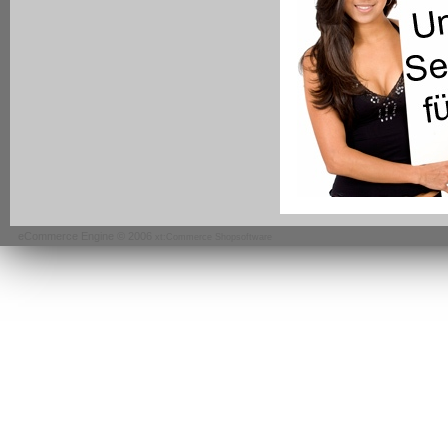
eCommerce Engine © 2006
xt:Commerce Shopsoftware