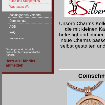
Clips und Stopperclips
Was passt Wo
Zahlungsarten/Versand
Datenschutz
Unsere Charms Kolle
AGB
die mit kleinen 
FAQ
befestigt und immer
Impressum
neue Charms passen
selbst gestalten un
Das Angebot richtet sich
ausschließlich an gewerbliche
Kunden.
Jetzt als Händler
anmelden!
Coinschm