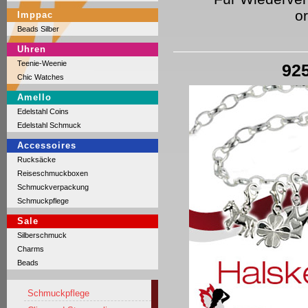
o
Imppac
Beads Silber
Uhren
Teenie-Weenie
925
Chic Watches
Amello
Edelstahl Coins
Edelstahl Schmuck
Accessoires
Rucksäcke
Reiseschmuckboxen
Schmuckverpackung
Schmuckpflege
Sale
Silberschmuck
Charms
Beads
Schmuckpflege