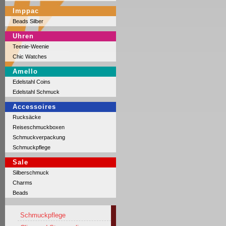
Imppac
Beads Silber
Uhren
Teenie-Weenie
Chic Watches
Amello
Edelstahl Coins
Edelstahl Schmuck
Accessoires
Rucksäcke
Reiseschmuckboxen
Schmuckverpackung
Schmuckpflege
Sale
Silberschmuck
Charms
Beads
Schmuckpflege