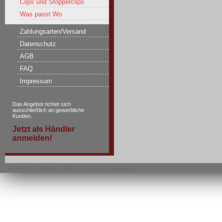
Clips und Stopperclips
Was passt Wo
Zahlungsarten/Versand
Datenschutz
AGB
FAQ
Impressum
Das Angebot richtet sich
ausschließlich an gewerbliche
Kunden.
Jetzt als Händler
anmelden!
eCommerce Engine © 2006
xt:Commerce Shopsoftware