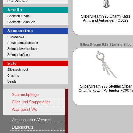
Chic Watches
Amello
SilberDream 925 Charm Katze
Edelstahl Coins
Armband Anhänger FC1029
Edelstahl Schmuck
Accessoires
Rucksäcke
Reiseschmuckboxen
SilberDream 925 Sterling Silber
Schmuckverpackung
Charms Ketten Verbinder FC007
Schmuckpflege
Sale
Silberschmuck
Charms
Beads
SilberDream 925 Sterling Silber
Charms Ketten Verbinder FC007
Schmuckpflege
Clips und Stopperclips
Was passt Wo
Zahlungsarten/Versand
Datenschutz