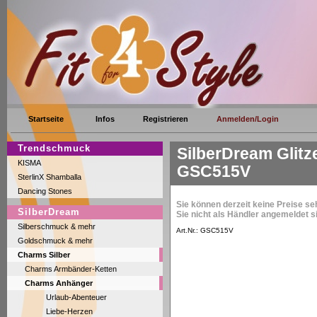
Startseite
Infos
Registrieren
Anmelden/Login
Trendschmuck
SilberDream Glitze
KISMA
GSC515V
SterlinX Shamballa
Dancing Stones
Sie können derzeit keine Preise se
SilberDream
Sie nicht als Händler angemeldet s
Silberschmuck & mehr
Art.Nr.: GSC515V
Goldschmuck & mehr
Charms Silber
Charms Armbänder-Ketten
Charms Anhänger
Urlaub-Abenteuer
Liebe-Herzen