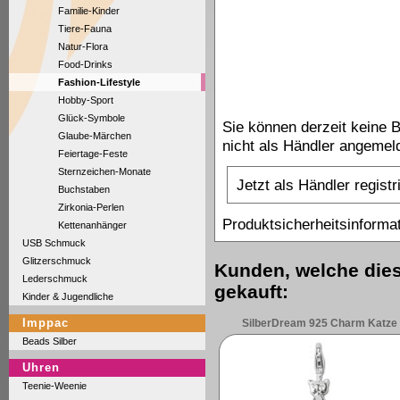
Familie-Kinder
Tiere-Fauna
Natur-Flora
Food-Drinks
Fashion-Lifestyle
Hobby-Sport
Glück-Symbole
Sie können derzeit keine 
Glaube-Märchen
nicht als Händler angemeld
Feiertage-Feste
Sternzeichen-Monate
Jetzt als Händler registr
Buchstaben
Zirkonia-Perlen
Produktsicherheitsinforma
Kettenanhänger
USB Schmuck
Glitzerschmuck
Kunden, welche diese
Lederschmuck
gekauft:
Kinder & Jugendliche
Imppac
SilberDream 925 Charm Katze
Beads Silber
Armband Anhänger FC1029
Uhren
Teenie-Weenie